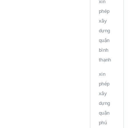
xin
phép
xây
dựng
quận
bình
thạnh
xin
phép
xây
dựng
quận
phú