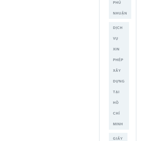
PHÚ
NHUẬN
DỊCH
VỤ
XIN
PHÉP
XÂY
DỰNG
TẠI
HỒ
CHÍ
MINH
GIẤY