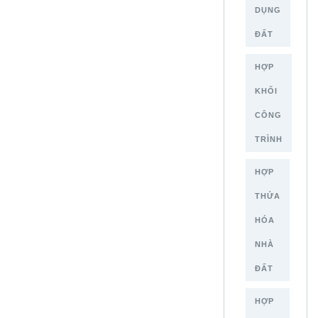
DỤNG
ĐẤT
HỢP
KHỐI
CÔNG
TRÌNH
HỢP
THỨA
HÓA
NHÀ
ĐẤT
HỢP