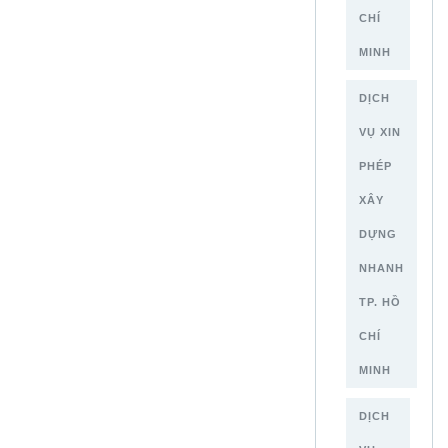
CHÍ
MINH
DỊCH
VỤ XIN
PHÉP
XÂY
DỰNG
NHANH
TP. HỒ
CHÍ
MINH
DỊCH