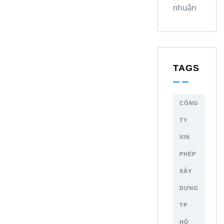
nhuận
TAGS
CÔNG
TY
XIN
PHÉP
XÂY
DỰNG
TP
HỒ