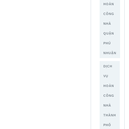
HOÀN
CÔNG
NHÀ
QUẬN
PHÚ
NHUẬN
DỊCH
VỤ
HOÀN
CÔNG
NHÀ
THÀNH
PHỐ