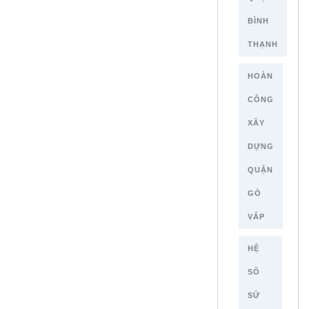
BÌNH
THẠNH
HOÀN
CÔNG
XÂY
DỰNG
QUẬN
GÒ
VẤP
HỆ
SỐ
SỬ