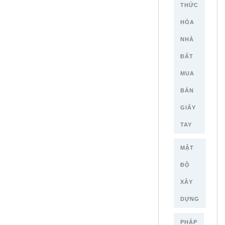
THỨC
HÓA
NHÀ
ĐẤT
MUA
BÁN
GIẤY
TAY
MẬT
ĐỘ
XÂY
DỰNG
PHÁP