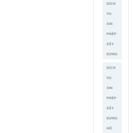
DỊCH
VỤ
XIN
PHÉP
XÂY
DỰNG
DỊCH
VỤ
XIN
PHÉP
XÂY
DỰNG
HỒ