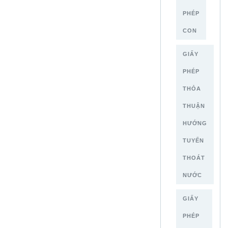
PHÉP
CON
GIẤY
PHÉP
THỎA
THUẬN
HƯỚNG
TUYẾN
THOÁT
NƯỚC
GIẤY
PHÉP