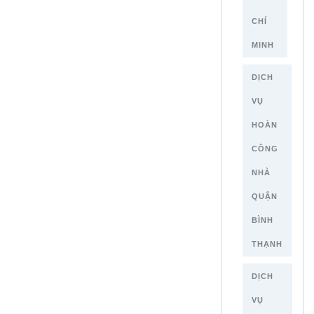
CHÍ
MINH
DỊCH
VỤ
HOÀN
CÔNG
NHÀ
QUẬN
BÌNH
THẠNH
DỊCH
VỤ