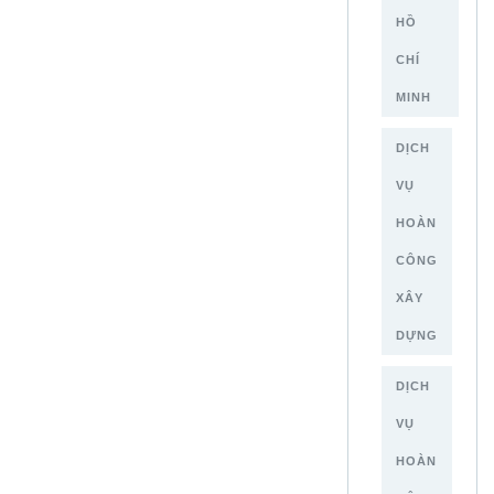
HỒ
CHÍ
MINH
DỊCH
VỤ
HOÀN
CÔNG
XÂY
DỰNG
DỊCH
VỤ
HOÀN