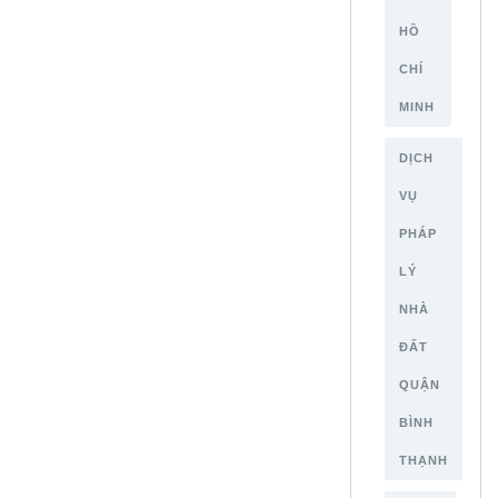
HỒ
CHÍ
MINH
DỊCH
VỤ
PHÁP
LÝ
NHÀ
ĐẤT
QUẬN
BÌNH
THẠNH