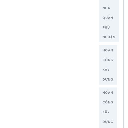
NHÀ
QUẬN
PHÚ
NHUẬN
HOÀN
CÔNG
XÂY
DỰNG
HOÀN
CÔNG
XÂY
DỰNG