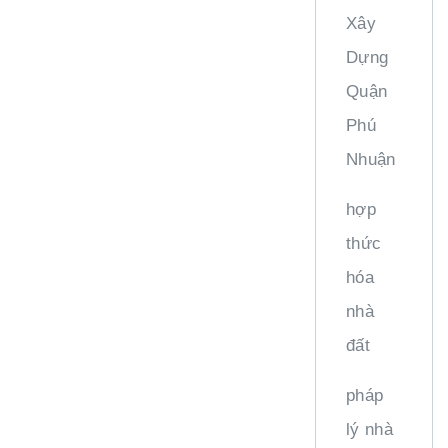
Xây
Dựng
Quận
Phú
Nhuận
hợp
thức
hóa
nhà
đất
pháp
lý nhà