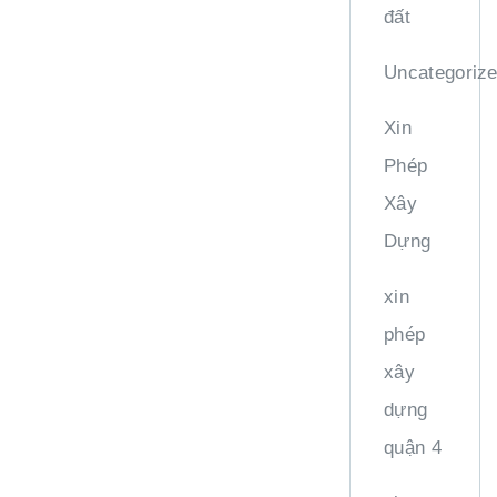
đất
Uncategoriz
Xin
Phép
Xây
Dựng
xin
phép
xây
dựng
quận 4