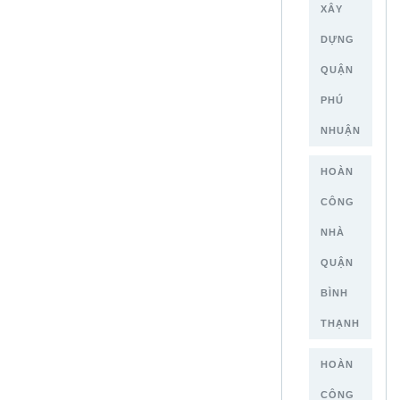
XÂY
DỰNG
QUẬN
PHÚ
NHUẬN
HOÀN
CÔNG
NHÀ
QUẬN
BÌNH
THẠNH
HOÀN
CÔNG