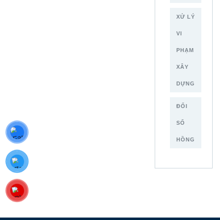
XỬ LÝ
VI
PHẠM
XÂY
DỰNG
ĐỔI
SỔ
HỒNG