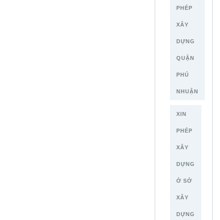
PHÉP
XÂY
DỰNG
QUẬN
PHÚ
NHUẬN
XIN
PHÉP
XÂY
DỰNG
Ở SỞ
XÂY
DỰNG