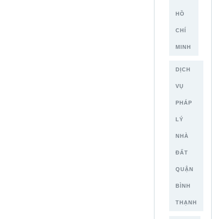
HỒ
CHÍ
MINH
DỊCH
VỤ
PHÁP
LÝ
NHÀ
ĐẤT
QUẬN
BÌNH
THẠNH