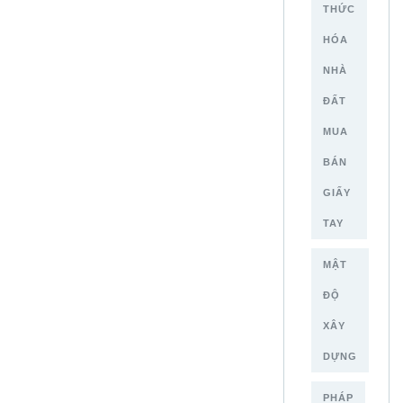
THỨC
HÓA
NHÀ
ĐẤT
MUA
BÁN
GIẤY
TAY
MẬT
ĐỘ
XÂY
DỰNG
PHÁP