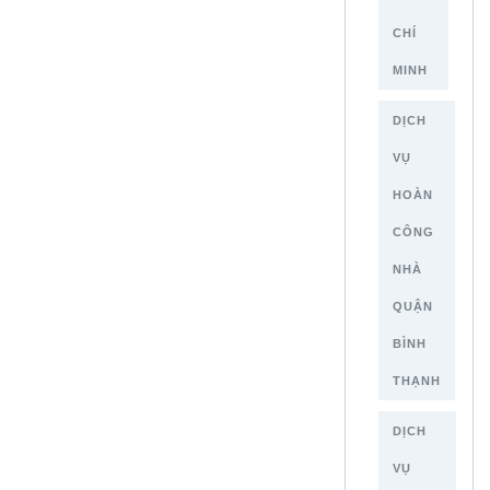
CHÍ
MINH
DỊCH
VỤ
HOÀN
CÔNG
NHÀ
QUẬN
BÌNH
THẠNH
DỊCH
VỤ