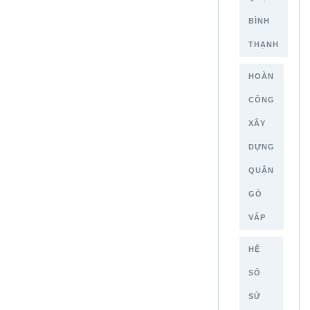
BÌNH
THẠNH
HOÀN
CÔNG
XÂY
DỰNG
QUẬN
GÒ
VẤP
HỆ
SỐ
SỬ