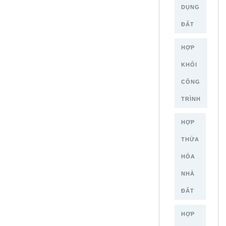
DỤNG
ĐẤT
HỢP
KHỐI
CÔNG
TRÌNH
HỢP
THỨA
HÓA
NHÀ
ĐẤT
HỢP