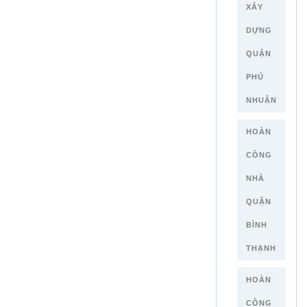
XÂY
DỰNG
QUẬN
PHÚ
NHUẬN
HOÀN
CÔNG
NHÀ
QUẬN
BÌNH
THẠNH
HOÀN
CÔNG