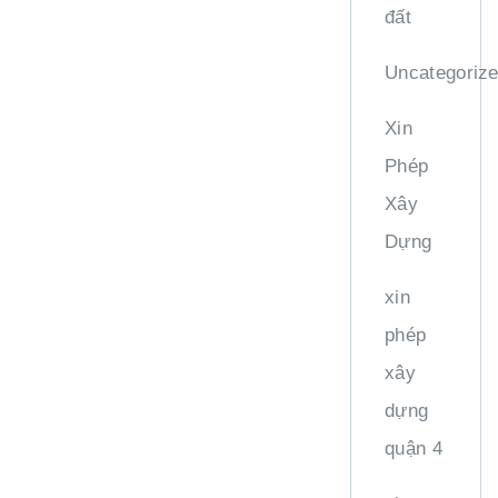
đất
Uncategoriz
Xin
Phép
Xây
Dựng
xin
phép
xây
dựng
quận 4