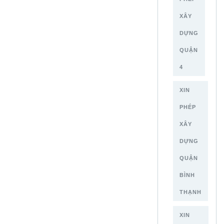
XÂY
DỰNG
QUẬN
4
XIN
PHÉP
XÂY
DỰNG
QUẬN
BÌNH
THẠNH
XIN