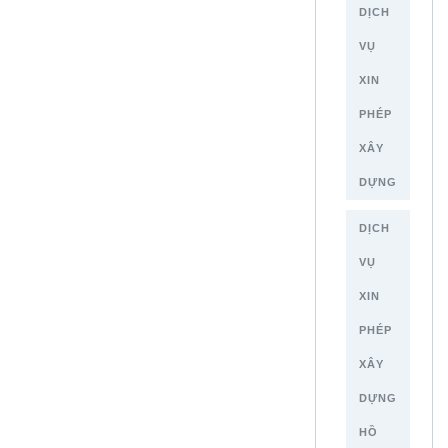
DỊCH
VỤ
XIN
PHÉP
XÂY
DỰNG
DỊCH
VỤ
XIN
PHÉP
XÂY
DỰNG
HỒ