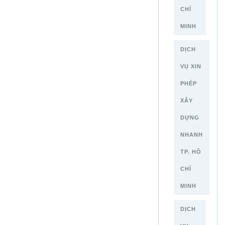
CHÍ
MINH
DỊCH
VỤ XIN
PHÉP
XÂY
DỰNG
NHANH
TP. HỒ
CHÍ
MINH
DỊCH