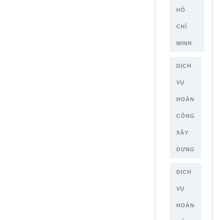
HỒ
CHÍ
MINH
DỊCH
VỤ
HOÀN
CÔNG
XÂY
DỰNG
DỊCH
VỤ
HOÀN