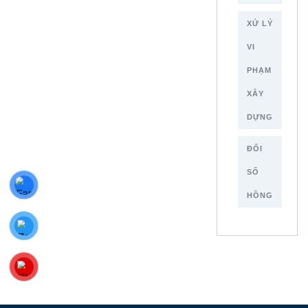
XỬ LÝ
VI
PHẠM
XÂY
DỰNG
ĐỔI
SỔ
HỒNG