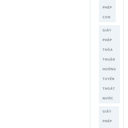
PHÉP
CON
GIẤY
PHÉP
THỎA
THUẬN
HƯỚNG
TUYẾN
THOÁT
NƯỚC
GIẤY
PHÉP