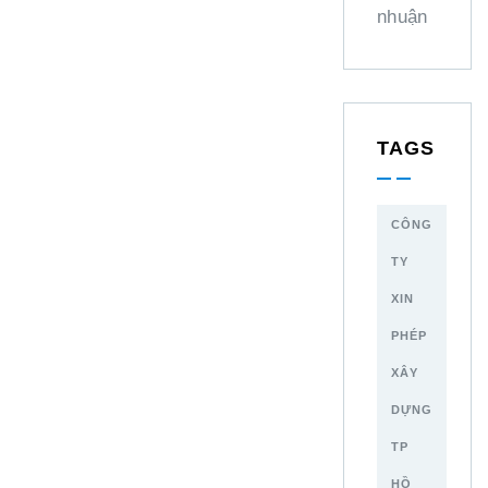
nhuận
TAGS
CÔNG
TY
XIN
PHÉP
XÂY
DỰNG
TP
HỒ