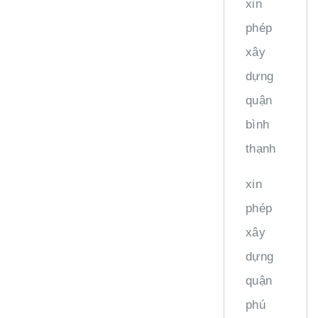
xin
phép
xây
dựng
quận
bình
thạnh
xin
phép
xây
dựng
quận
phú