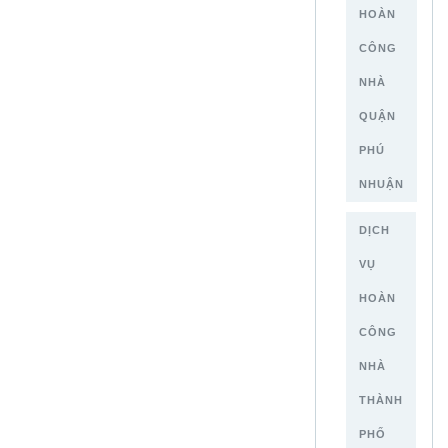
HOÀN
CÔNG
NHÀ
QUẬN
PHÚ
NHUẬN
DỊCH
VỤ
HOÀN
CÔNG
NHÀ
THÀNH
PHỐ