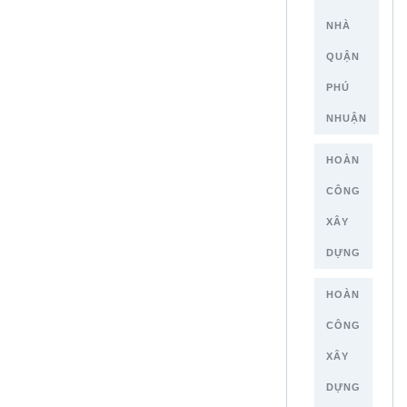
NHÀ
QUẬN
PHÚ
NHUẬN
HOÀN
CÔNG
XÂY
DỰNG
HOÀN
CÔNG
XÂY
DỰNG