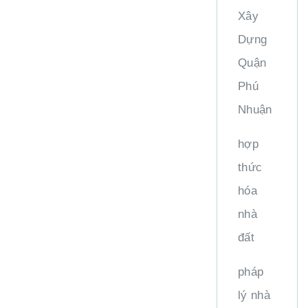
Xây
Dựng
Quận
Phú
Nhuận
hợp
thức
hóa
nhà
đất
pháp
lý nhà