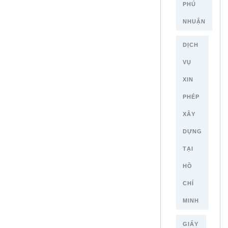
PHÚ
NHUẬN
DỊCH
VỤ
XIN
PHÉP
XÂY
DỰNG
TẠI
HỒ
CHÍ
MINH
GIẤY