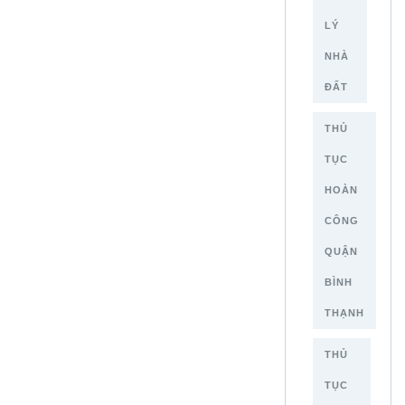
LÝ
NHÀ
ĐẤT
THỦ
TỤC
HOÀN
CÔNG
QUẬN
BÌNH
THẠNH
THỦ
TỤC