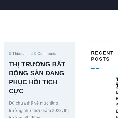
RECENT
Thienan
0 Comments
POSTS
THỊ TRƯỜNG BẤT
ĐỘNG SẢN ĐANG
PHỤC HỒI TÍCH
CỰC
Dù chưa thể về mức tăng
trưởng như thời điểm 2022, thị
trường bất động