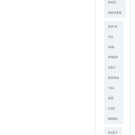
PHÚ
NHUẬN
DỊCH
VỤ
XIN
PHÉP
XÂY
DỰNG
TẠI
HỒ
CHÍ
MINH
GIẤY