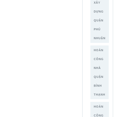
XÂY
DỰNG
QUẬN
PHÚ
NHUẬN
HOÀN
CÔNG
NHÀ
QUẬN
BÌNH
THẠNH
HOÀN
CÔNG