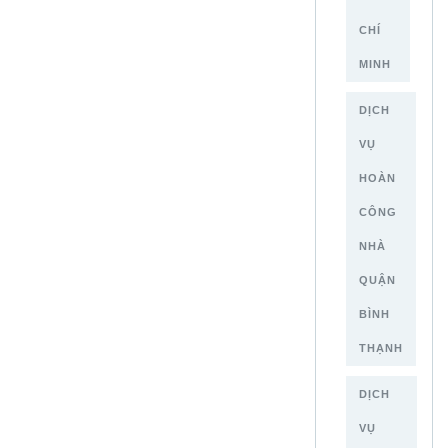
CHÍ
MINH
DỊCH
VỤ
HOÀN
CÔNG
NHÀ
QUẬN
BÌNH
THẠNH
DỊCH
VỤ