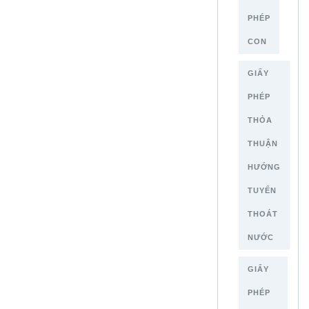
PHÉP
CON
GIẤY
PHÉP
THỎA
THUẬN
HƯỚNG
TUYẾN
THOÁT
NƯỚC
GIẤY
PHÉP