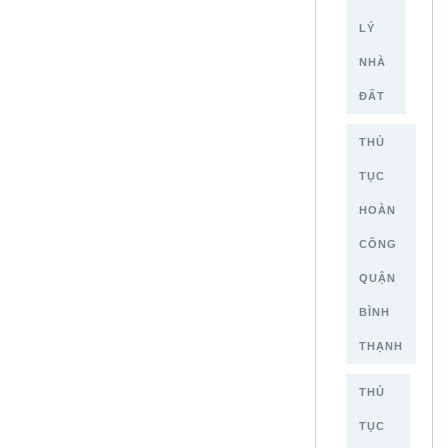
LÝ
NHÀ
ĐẤT
THỦ
TỤC
HOÀN
CÔNG
QUẬN
BÌNH
THẠNH
THỦ
TỤC