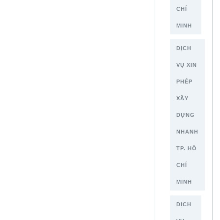
CHÍ
MINH
DỊCH
VỤ XIN
PHÉP
XÂY
DỰNG
NHANH
TP. HỒ
CHÍ
MINH
DỊCH