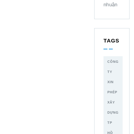
nhuận
TAGS
CÔNG
TY
XIN
PHÉP
XÂY
DỰNG
TP
HỒ