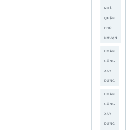
NHÀ
QUẬN
PHÚ
NHUẬN
HOÀN
CÔNG
XÂY
DỰNG
HOÀN
CÔNG
XÂY
DỰNG