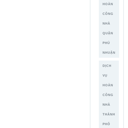
HOÀN
CÔNG
NHÀ
QUẬN
PHÚ
NHUẬN
DỊCH
VỤ
HOÀN
CÔNG
NHÀ
THÀNH
PHỐ