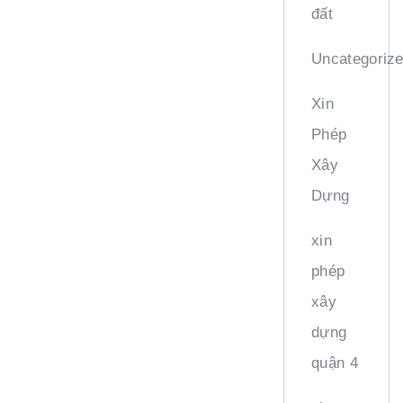
đất
Uncategoriz
Xin
Phép
Xây
Dựng
xin
phép
xây
dựng
quận 4