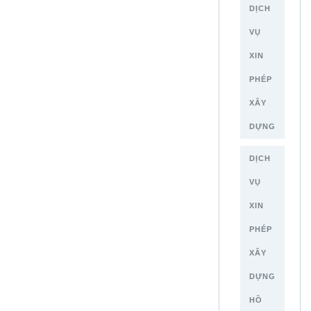
DỊCH
VỤ
XIN
PHÉP
XÂY
DỰNG
DỊCH
VỤ
XIN
PHÉP
XÂY
DỰNG
HỒ