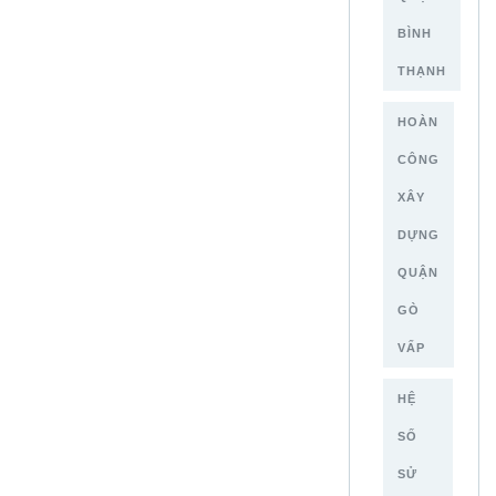
BÌNH
THẠNH
HOÀN
CÔNG
XÂY
DỰNG
QUẬN
GÒ
VẤP
HỆ
SỐ
SỬ