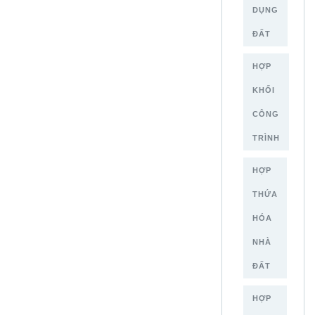
DỤNG
ĐẤT
HỢP
KHỐI
CÔNG
TRÌNH
HỢP
THỨA
HÓA
NHÀ
ĐẤT
HỢP