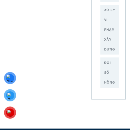
XỬ LÝ
VI
PHẠM
XÂY
DỰNG
ĐỔI
SỔ
HỒNG