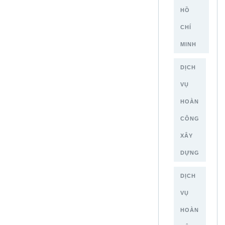
HỒ
CHÍ
MINH
DỊCH
VỤ
HOÀN
CÔNG
XÂY
DỰNG
DỊCH
VỤ
HOÀN