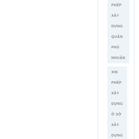
PHÉP
XÂY
DỰNG
QUẬN
PHÚ
NHUẬN
XIN
PHÉP
XÂY
DỰNG
Ở SỞ
XÂY
DỰNG