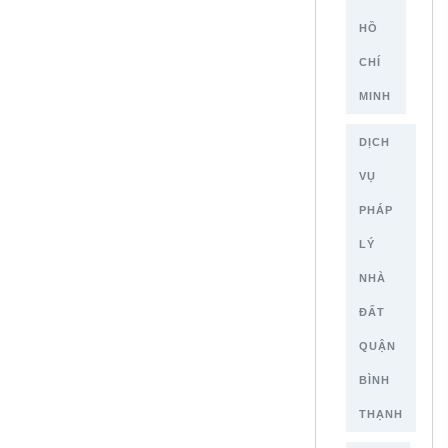
HỒ
CHÍ
MINH
DỊCH
VỤ
PHÁP
LÝ
NHÀ
ĐẤT
QUẬN
BÌNH
THẠNH