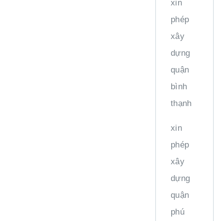
xin
phép
xây
dựng
quận
bình
thạnh
xin
phép
xây
dựng
quận
phú