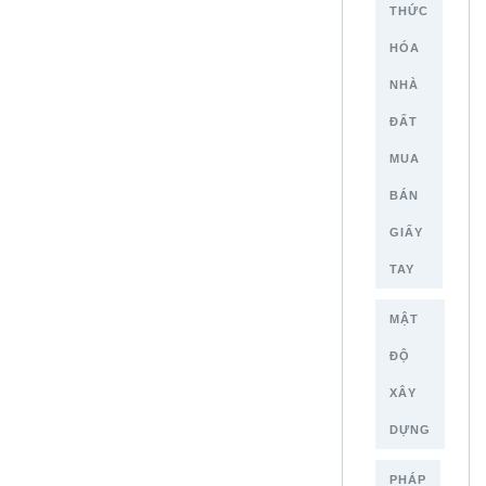
THỨC
HÓA
NHÀ
ĐẤT
MUA
BÁN
GIẤY
TAY
MẬT
ĐỘ
XÂY
DỰNG
PHÁP