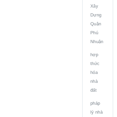
Xây
Dựng
Quận
Phú
Nhuận
hợp
thức
hóa
nhà
đất
pháp
lý nhà