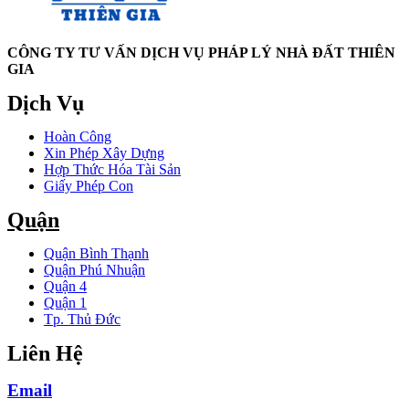
CÔNG TY TƯ VẤN DỊCH VỤ PHÁP LÝ NHÀ ĐẤT THIÊN
GIA
Dịch Vụ
Hoàn Công
Xin Phép Xây Dựng
Hợp Thức Hóa Tài Sản
Giấy Phép Con
Quận
Quận Bình Thạnh
Quận Phú Nhuận
Quận 4
Quận 1
Tp. Thủ Đức
Liên Hệ
Email