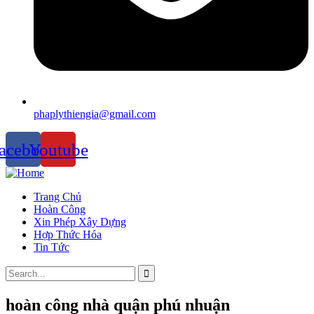
phaplythiengia@gmail.com
acebook
Youtube
Trang Chủ
Hoàn Công
Xin Phép Xây Dựng
Hợp Thức Hóa
Tin Tức
hoàn công nhà quận phú nhuận