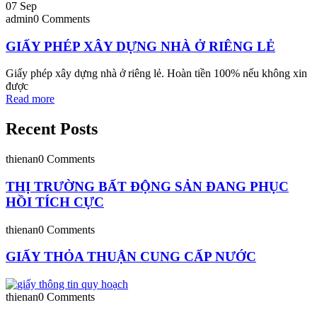
07
Sep
admin
0 Comments
GIẤY PHÉP XÂY DỰNG NHÀ Ở RIÊNG LẺ
Giấy phép xây dựng nhà ở riêng lẻ. Hoàn tiền 100% nếu không xin
được
Read more
Recent Posts
thienan
0 Comments
THỊ TRƯỜNG BẤT ĐỘNG SẢN ĐANG PHỤC
HỒI TÍCH CỰC
thienan
0 Comments
GIẤY THỎA THUẬN CUNG CẤP NƯỚC
thienan
0 Comments