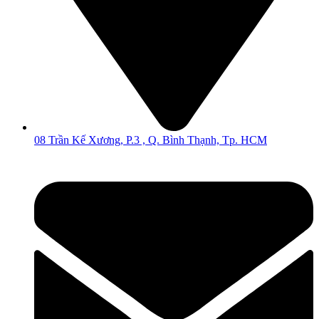
08 Trần Kế Xương, P.3 , Q. Bình Thạnh, Tp. HCM