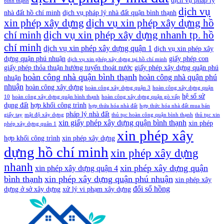
dịch vụ pháp lý
bình thạnh
dịch vụ
nhà đất hồ chí minh
dịch vụ pháp lý nhà đất quận bình thạnh
xin phép xây dựng
dịch vụ xin phép xây dựng hồ
dịch vụ xin phép xây dựng nhanh tp. hồ
chí minh
chí minh
dịch vụ xin phép xây dựng quận 1
dịch vụ xin phép xây
dựng quận phú nhuận
giấy phép con
dịch vụ xin phép xây dựng tại hồ chí minh
giấy phép thỏa thuận hướng tuyến thoát nước
giấy phép xây dựng quận phú
hoàn công nhà quận bình thạnh
hoàn công nhà quận phú
nhuận
nhuận
hoàn công xây dựng
hoàn công xây dựng quận 3
hoàn công xây dựng quận
hệ số sử
10
hoàn công xây dựng quận bình thạnh
hoàn công xây dựng quận gò vấp
dụng đất
hợp khối công trình
hợp thứa hóa nhà đất
hợp thức hóa nhà đất mua bán
pháp lý nhà đất
giấy tay
mật độ xây dựng
thủ tục hoàn công quận bình thạnh
thủ tục xin
xin giấy phép xây dựng quận bình thạnh
xin phép
phép xây dựng quân 1
xin phép xây
hợp khối công trình
xin phép xây dựng
dựng hồ chí minh
xin phép xây dựng
nhanh
xin phép xây dựng quận
xin phép xây dựng quận 4
bình thạnh
xin phép xây dựng quận phú nhuận
xin phép xây
đổi sổ hồng
dựng ở sở xây dựng
xử lý vi phạm xây dựng