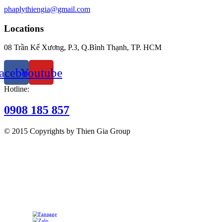
phaplythiengia@gmail.com
Locations
08 Trần Kế Xương, P.3, Q.Bình Thạnh, TP. HCM
acebook
Youtube
Hotline:
0908 185 857
© 2015 Copyrights by Thien Gia Group