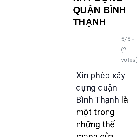
QUẬN BÌNH
THẠNH
5/5 -
(2
votes
Xin phép xây
dựng quận
Bình Thạnh
là
một trong
những thế
mạnh của