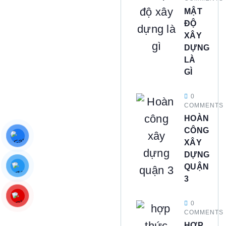
MẬT
ĐỘ
XÂY
DỰNG
LÀ
GÌ
0
COMMENTS
HOÀN
CÔNG
XÂY
DỰNG
QUẬN
3
0
COMMENTS
HỢP