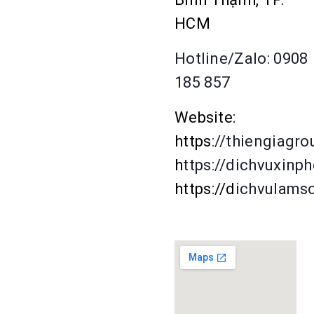
HCM
Hotline/Zalo: 0908
185 857
Website:
https
://thiengiagr
h
ttps://dichvuxinp
https://d
ichvulams