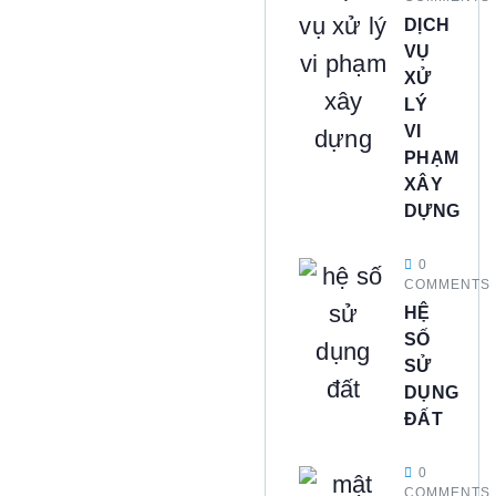
DỊCH
VỤ
XỬ
LÝ
VI
PHẠM
XÂY
DỰNG
0
COMMENTS
HỆ
SỐ
SỬ
DỤNG
ĐẤT
0
COMMENTS