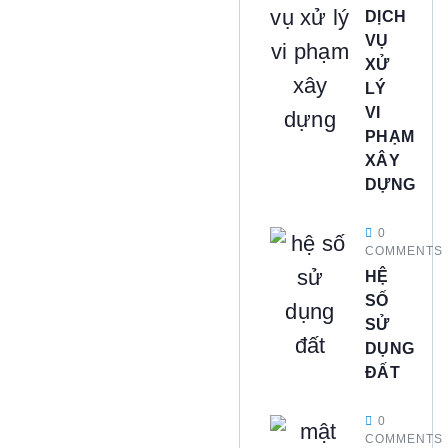
DỊCH
VỤ
XỬ
LÝ
VI
PHẠM
XÂY
DỰNG
0
COMMENTS
HỆ
SỐ
SỬ
DỤNG
ĐẤT
0
COMMENTS