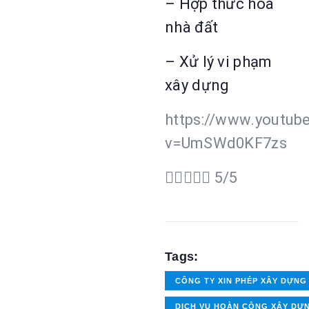
– Hợp thức hóa
nhà đất
– Xử lý vi phạm
xây dựng
https://www.youtub
v=UmSWd0KF7zs





5/5
Tags:
CÔNG TY XIN PHÉP XÂY DỰNG 
DỊCH VỤ HOÀN CÔNG XÂY DỰ