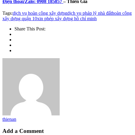
Điện thoại/Zalo: 0908 185857
– Thiên Gia
Tags:
dịch vụ hoàn công xây dựng
dịch vụ pháp lý nhà đất
hoàn công
xây dựng quận 10
xin phép xây dựng hồ chí minh
Share This Post:
thienan
Add a Comment