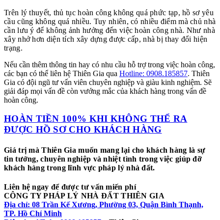
Trên lý thuyết, thủ tục hoàn công không quá phức tạp, hồ sơ yêu
cầu cũng không quá nhiều. Tuy nhiên, có nhiều điểm mà chủ nhà
cần lưu ý để không ảnh hưởng đến việc hoàn công nhà. Như nhà
xây nhở hơn diện tích xây dựng được cấp, nhà bị thay đổi hiện
trạng.
Nếu cần thêm thông tin hay có nhu cầu hỗ trợ trong việc hoàn công,
các bạn có thể liên hệ Thiên Gia qua
Hotline: 0908.185857
. Thiên
Gia có đội ngũ tư vấn viên chuyên nghiệp và giàu kinh nghiệm. Sẽ
giải đáp mọi vấn đề còn vướng mắc của khách hàng trong vấn đề
hoàn công.
HOÀN TIỀN 100% KHI KHÔNG THỂ RA
ĐƯỢC HỒ SƠ CHO KHÁCH HÀNG
Giá trị mà Thiên Gia muốn mang lại cho khách hàng là sự
tin tưởng, chuyên nghiệp và nhiệt tình trong việc giúp đỡ
khách hàng trong lĩnh vực pháp lý nhà đất.
Liên hệ ngay để được tư vấn miến phí
CÔNG TY PHÁP LÝ NHÀ ĐẤT THIÊN GIA
Địa chỉ: 08 Trần Kế Xương, Phường 03, Quận Bình Thạnh,
TP. Hồ Chí Minh