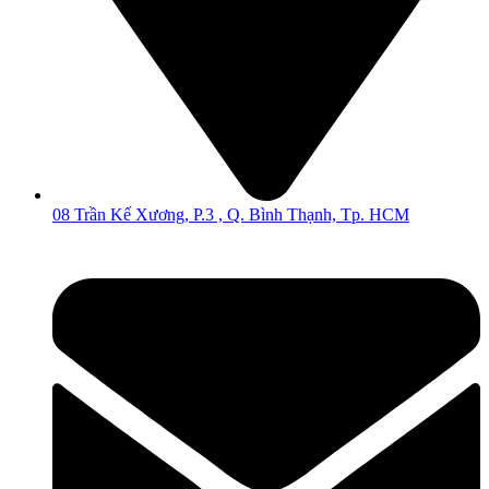
08 Trần Kế Xương, P.3 , Q. Bình Thạnh, Tp. HCM