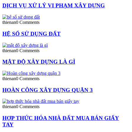
DỊCH VỤ XỬ LÝ VI PHẠM XÂY DỰNG
thienan
0 Comments
HỆ SỐ SỬ DỤNG ĐẤT
thienan
0 Comments
MẬT ĐỘ XÂY DỰNG LÀ GÌ
thienan
0 Comments
HOÀN CÔNG XÂY DỰNG QUẬN 3
thienan
0 Comments
HỢP THỨC HÓA NHÀ ĐẤT MUA BÁN GIẤY
TAY