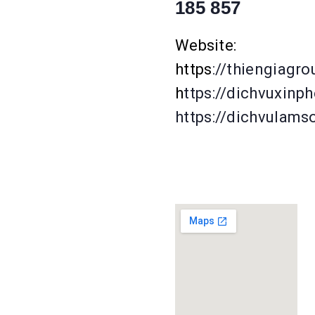
185 857
Website:
https
://thiengiagr
h
ttps://dichvuxinp
https://dichvulams