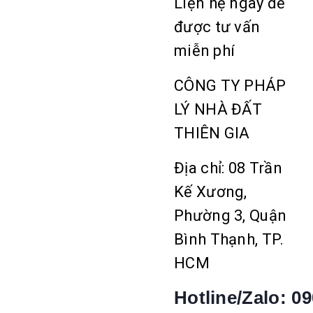
Liện hệ ngay để
được tư vấn
miễn phí
CÔNG TY PHÁP
LÝ NHÀ ĐẤT
THIÊN GIA
Địa chỉ: 08 Trần
Kế Xương,
Phường 3, Quận
Bình Thạnh, TP.
HCM
Hotline/Zalo:
09