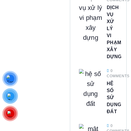
DỊCH
VỤ
XỬ
LÝ
VI
PHẠM
XÂY
DỰNG
0
COMMENTS
HỆ
SỐ
SỬ
DỤNG
ĐẤT
0
COMMENTS