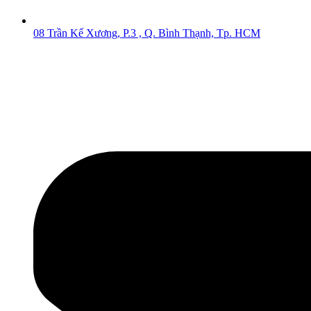
08 Trần Kế Xương, P.3 , Q. Bình Thạnh, Tp. HCM